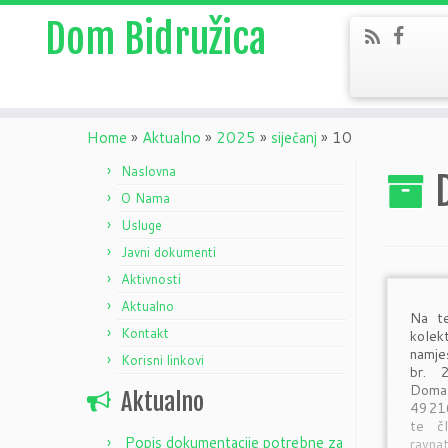
Dom Bidružica
Home
»
Aktualno
»
2025
»
siječanj
»
10
Naslovna
O Nama
Usluge
Javni dokumenti
Aktivnosti
Aktualno
Na te
Kontakt
kolek
namje
Korisni linkovi
br. 
Doma 
Aktualno
49216
te čl
Popis dokumentacije potrebne za
ravn