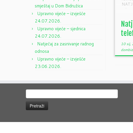
NATJ
smještaj u Dom Bidružica
odnos
Upravno vijeće – izvješće
portir
24.07.2026.
Natj
Upravno vijeće – sjednica
tele
24.07.2026.
Natječaj za zasnivanje radnog
10 sij,
dombid
odnosa
Upravno vijeće – izvješće
23.06.2026.
Pretraži: