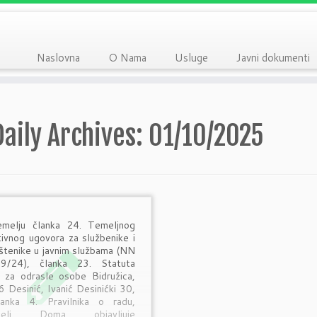
Naslovna
O Nama
Usluge
Javni dokumenti
Daily Archives:
01/10/2025
melju članka 24. Temeljnog
tivnog ugovora za službenike i
štenike u javnim službama (NN
29/24), članka 23. Statuta
za odrasle osobe Bidružica,
 Desinić, Ivanić Desinićki 30,
anka 4. Pravilnika o radu,
atelj Doma objavljuje