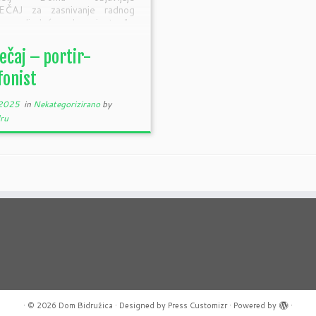
EČAJ za zasnivanje radnog
a za sljedeće radno mjesto: 1.
 […]
ečaj – portir-
fonist
 2025
in
Nekategorizirano
by
ru
·
© 2026
Dom Bidružica
·
Designed by
Press Customizr
·
Powered by
·