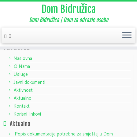
Dom Bidružica
Dom Bidružica | Dom za odrasle osobe
Home
»
Aktualno
»
Nekategorizirano
»
Upravno vijeće – sjednica
02.02.2021.
Naslovna
O Nama
Usluge
Javni dokumenti
Aktivnosti
Aktualno
Kontakt
Korisni linkovi
Aktualno
Popis dokumentacije potrebne za smještaj u Dom