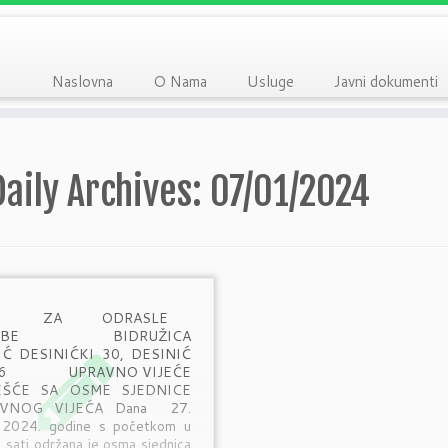
Naslovna
O Nama
Usluge
Javni dokumenti
Daily Archives:
07/01/2024
M ZA ODRASLE
OBE BIDRUŽICA
IĆ DESINIĆKI 30, DESINIĆ
16 UPRAVNO VIJEĆE
EŠĆE SA OSME SJEDNICE
AVNOG VIJEĆA Dana 27.
a 2024. godine s početkom u
 sati održana je osma sjednica