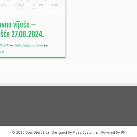
vnog vijeća. Dnevni red
jao se od 6 točki: Usvajanje
snika sa sedme sjednice
nog vijeća, […]
vno vijeće –
ešće 27.06.2024.
 2024
in
Nekategorizirano
by
ru
·
© 2026
Dom Bidružica
·
Designed by
Press Customizr
·
Powered by
·