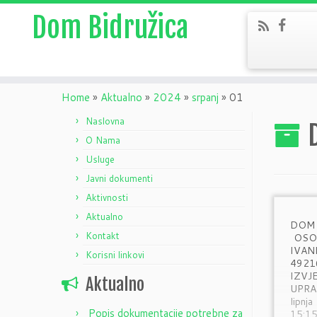
Dom Bidružica
Home
»
Aktualno
»
2024
»
srpanj
»
01
Naslovna
O Nama
Usluge
Javni dokumenti
Aktivnosti
Aktualno
DO
Kontakt
OS
IVAN
Korisni linkovi
492
IZVJ
Aktualno
UPR
lipnj
Popis dokumentacije potrebne za
15:15