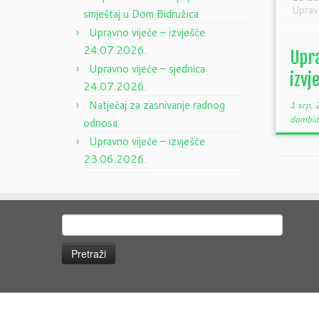
Upra
smještaj u Dom Bidružica
sasto
Upravno vijeće – izvješće
zapi
Uprav
24.07.2026.
Upra
Upravno vijeće – sjednica
izvj
24.07.2026.
Natječaj za zasnivanje radnog
1 srp,
dombid
odnosa
Upravno vijeće – izvješće
23.06.2026.
Pretraži: