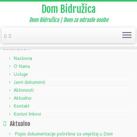
Dom Bidružica
Dom Bidružica | Dom za odrasle osobe
Home
»
Aktualno
»
Nekategorizirano
»
Upravno vijeće – sjednica
30.10.2024.
Naslovna
O Nama
Usluge
Javni dokumenti
Aktivnosti
Aktualno
Kontakt
Korisni linkovi
Aktualno
Popis dokumentacije potrebne za smještaj u Dom