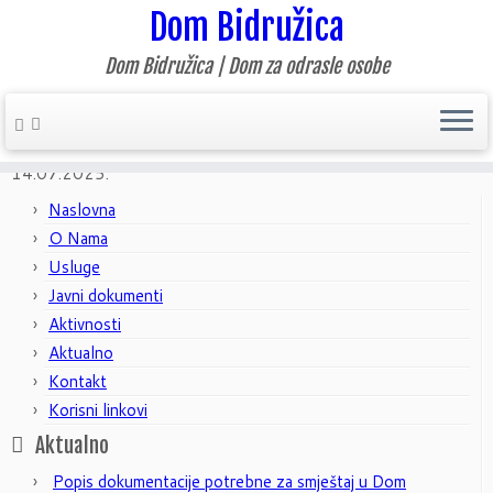
Dom Bidružica
Dom Bidružica | Dom za odrasle osobe
Home
»
Aktualno
»
Nekategorizirano
»
Upravno vijeće – izvješće
14.07.2025.
Naslovna
O Nama
Usluge
Javni dokumenti
Aktivnosti
Aktualno
Kontakt
Korisni linkovi
Aktualno
Popis dokumentacije potrebne za smještaj u Dom