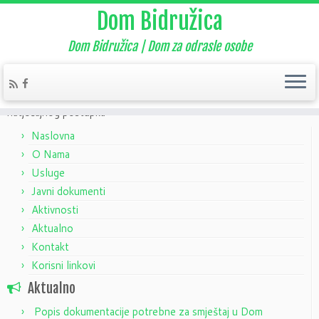
Dom Bidružica
Dom Bidružica | Dom za odrasle osobe
Home
»
Aktualno
»
Nekategorizirano
»
Obavijest o ishodu
natječajnog postupka
Naslovna
O Nama
Usluge
Javni dokumenti
Aktivnosti
Aktualno
Kontakt
Korisni linkovi
Aktualno
Popis dokumentacije potrebne za smještaj u Dom