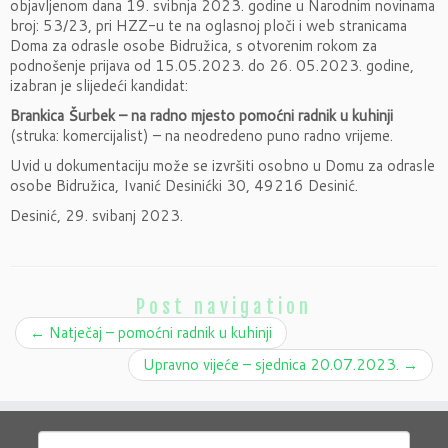
objavljenom dana 19. svibnja 2023. godine u Narodnim novinama
broj: 53/23, pri HZZ-u te na oglasnoj ploči i web stranicama
Doma za odrasle osobe Bidružica, s otvorenim rokom za
podnošenje prijava od 15.05.2023. do 26. 05.2023. godine,
izabran je slijedeći kandidat:
Brankica Šurbek – na radno mjesto pomoćni radnik u kuhinji
(struka: komercijalist) – na neodredeno puno radno vrijeme.
Uvid u dokumentaciju može se izvršiti osobno u Domu za odrasle
osobe Bidružica, Ivanić Desinićki 30, 49216 Desinić.
Desinić, 29. svibanj 2023.
Post navigation
←
Natječaj – pomoćni radnik u kuhinji
Upravno vijeće – sjednica 20.07.2023.
→
Pretraži: