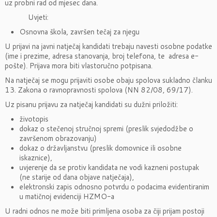
uz probni rad od mjesec dana.
Uvjeti:
Osnovna škola, završen tečaj za njegu
U prijavi na javni natječaj kandidati trebaju navesti osobne podatke
(ime i prezime, adresa stanovanja, broj telefona, te adresa e-
pošte). Prijava mora biti vlastoručno potpisana.
Na natječaj se mogu prijaviti osobe obaju spolova sukladno članku
13. Zakona o ravnopravnosti spolova (NN 82/08, 69/17).
Uz pisanu prijavu za natječaj kandidati su dužni priložiti:
životopis
dokaz o stečenoj stručnoj spremi (preslik svjedodžbe o
završenom obrazovanju)
dokaz o državljanstvu (preslik domovnice ili osobne
iskaznice),
uvjerenje da se protiv kandidata ne vodi kazneni postupak
(ne starije od dana objave natječaja),
elektronski zapis odnosno potvrdu o podacima evidentiranim
u matičnoj evidenciji HZMO-a
U radni odnos ne može biti primljena osoba za čiji prijam postoji