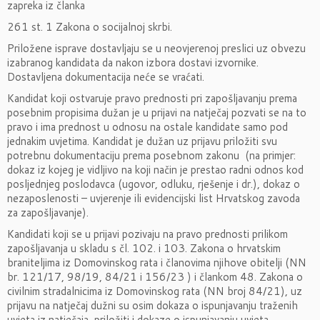
zapreka iz članka
261 st. 1 Zakona o socijalnoj skrbi.
Priložene isprave dostavljaju se u neovjerenoj preslici uz obvezu
izabranog kandidata da nakon izbora dostavi izvornike.
Dostavljena dokumentacija neće se vraćati.
Kandidat koji ostvaruje pravo prednosti pri zapošljavanju prema
posebnim propisima dužan je u prijavi na natječaj pozvati se na to
pravo i ima prednost u odnosu na ostale kandidate samo pod
jednakim uvjetima. Kandidat je dužan uz prijavu priložiti svu
potrebnu dokumentaciju prema posebnom zakonu (na primjer:
dokaz iz kojeg je vidljivo na koji način je prestao radni odnos kod
posljednjeg poslodavca (ugovor, odluku, rješenje i dr.), dokaz o
nezaposlenosti – uvjerenje ili evidencijski list Hrvatskog zavoda
za zapošljavanje).
Kandidati koji se u prijavi pozivaju na pravo prednosti prilikom
zapošljavanja u skladu s čl. 102. i 103. Zakona o hrvatskim
braniteljima iz Domovinskog rata i članovima njihove obitelji (NN
br. 121/17, 98/19, 84/21 i 156/23 ) i člankom 48. Zakona o
civilnim stradalnicima iz Domovinskog rata (NN broj 84/21), uz
prijavu na natječaj dužni su osim dokaza o ispunjavanju traženih
uvjeta iz natječaja, priložiti i dokaze o ispunjavanju uvjeta