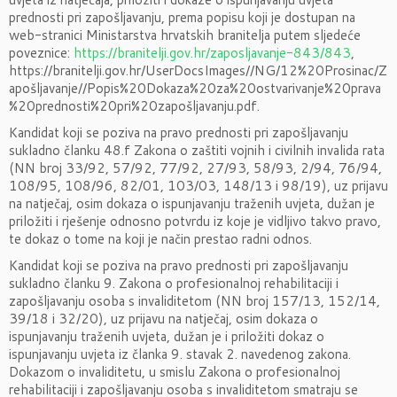
prednosti pri zapošljavanju, prema popisu koji je dostupan na
web-stranici Ministarstva hrvatskih branitelja putem sljedeće
poveznice:
https://branitelji.gov.hr/zaposljavanje-843/843
,
https://branitelji.gov.hr/UserDocsImages//NG/12%20Prosinac/Z
apošljavanje//Popis%20Dokaza%20za%20ostvarivanje%20prava
%20prednosti%20pri%20zapošljavanju.pdf.
Kandidat koji se poziva na pravo prednosti pri zapošljavanju
sukladno članku 48.f Zakona o zaštiti vojnih i civilnih invalida rata
(NN broj 33/92, 57/92, 77/92, 27/93, 58/93, 2/94, 76/94,
108/95, 108/96, 82/01, 103/03, 148/13 i 98/19), uz prijavu
na natječaj, osim dokaza o ispunjavanju traženih uvjeta, dužan je
priložiti i rješenje odnosno potvrdu iz koje je vidljivo takvo pravo,
te dokaz o tome na koji je način prestao radni odnos.
Kandidat koji se poziva na pravo prednosti pri zapošljavanju
sukladno članku 9. Zakona o profesionalnoj rehabilitaciji i
zapošljavanju osoba s invaliditetom (NN broj 157/13, 152/14,
39/18 i 32/20), uz prijavu na natječaj, osim dokaza o
ispunjavanju traženih uvjeta, dužan je i priložiti dokaz o
ispunjavanju uvjeta iz članka 9. stavak 2. navedenog zakona.
Dokazom o invaliditetu, u smislu Zakona o profesionalnoj
rehabilitaciji i zapošljavanju osoba s invaliditetom smatraju se