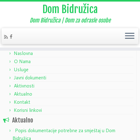
Dom Bidružica
Dom Bidružica | Dom za odrasle osobe
Home
»
Aktualno
»
Nekategorizirano
»
Natječaj – njegovatelj/ica
Naslovna
O Nama
Usluge
Javni dokumenti
Aktivnosti
Aktualno
Kontakt
Korisni linkovi
Aktualno
Popis dokumentacije potrebne za smještaj u Dom
Bidružica