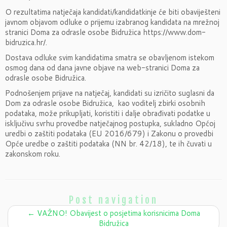
O rezultatima natječaja kandidati/kandidatkinje će biti obaviješteni
javnom objavom odluke o prijemu izabranog kandidata na mrežnoj
stranici Doma za odrasle osobe Bidružica https://www.dom-
bidruzica.hr/.
Dostava odluke svim kandidatima smatra se obavljenom istekom
osmog dana od dana javne objave na web-stranici Doma za
odrasle osobe Bidružica.
Podnošenjem prijave na natječaj, kandidati su izričito suglasni da
Dom za odrasle osobe Bidružica, kao voditelj zbirki osobnih
podataka, može prikupljati, koristiti i dalje obrađivati podatke u
isključivu svrhu provedbe natječajnog postupka, sukladno Općoj
uredbi o zaštiti podataka (EU 2016/679) i Zakonu o provedbi
Opće uredbe o zaštiti podataka (NN br. 42/18), te ih čuvati u
zakonskom roku.
Post navigation
←
VAŽNO! Obavijest o posjetima korisnicima Doma
Bidružica