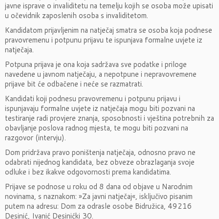
javne isprave o invaliditetu na temelju kojih se osoba može upisati
u očevidnik zaposlenih osoba s invaliditetom.
Kandidatom prijavljenim na natječaj smatra se osoba koja podnese
pravovremenu i potpunu prijavu te ispunjava formalne uvjete iz
natječaja.
Potpuna prijava je ona koja sadržava sve podatke i priloge
navedene u javnom natječaju, a nepotpune i nepravovremene
prijave bit će odbačene i neće se razmatrati.
Kandidati koji podnesu pravovremenu i potpunu prijavu i
ispunjavaju formalne uvjete iz natječaja mogu biti pozvani na
testiranje radi provjere znanja, sposobnosti i vještina potrebnih za
obavljanje poslova radnog mjesta, te mogu biti pozvani na
razgovor (intervju).
Dom pridržava pravo poništenja natječaja, odnosno pravo ne
odabrati nijednog kandidata, bez obveze obrazlaganja svoje
odluke i bez ikakve odgovornosti prema kandidatima.
Prijave se podnose u roku od 8 dana od objave u Narodnim
novinama, s naznakom: »Za javni natječaj«, isključivo pisanim
putem na adresu: Dom za odrasle osobe Bidružica, 49216
Desinić, Ivanić Desinićki 30.