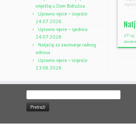
mjest
smještaj u Dom Bidružica
socij
Upravno vijeće – izvješće
izvrši
24.07.2026.
Natj
Upravno vijeće – sjednica
27 ruj
24.07.2026.
dombid
Natječaj za zasnivanje radnog
odnosa
Upravno vijeće – izvješće
23.06.2026.
Pretraži: