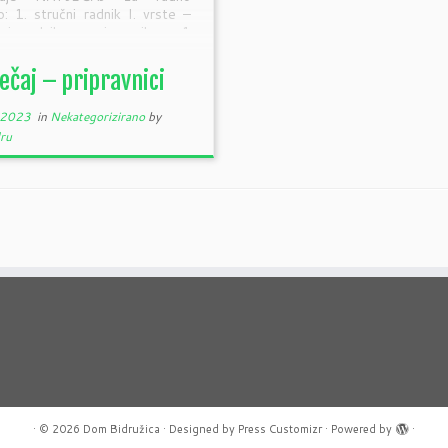
o: 1. stručni radnik I. vrste –
alni radnik – pripravnik – 1
telj, na određeno puno […]
ečaj – pripravnici
, 2023
in
Nekategorizirano
by
ru
·
© 2026
Dom Bidružica
·
Designed by
Press Customizr
·
Powered by
·