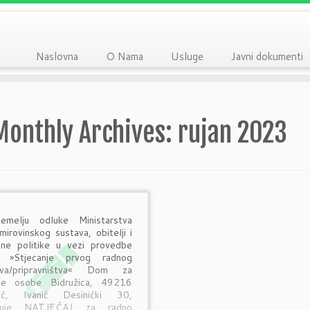
Naslovna
O Nama
Usluge
Javni dokumenti
Monthly Archives:
rujan 2023
emelju odluke Ministarstva
mirovinskog sustava, obitelji i
alne politike u vezi provedbe
e »Stjecanje prvog radnog
stva/pripravništva« Dom za
sle osobe Bidružica, 49216
nić, Ivanić Desinićki 30,
isuje NATJEČAJ za radno