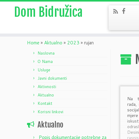
Dom Bidružica
Home
»
Aktualno
»
2023
»
rujan
Naslovna
O Nama
Usluge
Javni dokumenti
Aktivnosti
Aktualno
Na t
Kontakt
rada, 
socij
Korisni linkovi
mjer
isku
Aktualno
odra
Desi
Popis dokumentacije potrebne za
rasp