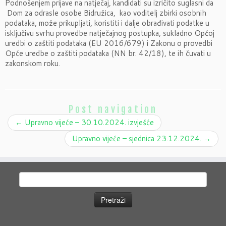
Podnošenjem prijave na natječaj, kandidati su izričito suglasni da
Dom za odrasle osobe Bidružica, kao voditelj zbirki osobnih
podataka, može prikupljati, koristiti i dalje obrađivati podatke u
isključivu svrhu provedbe natječajnog postupka, sukladno Općoj
uredbi o zaštiti podataka (EU 2016/679) i Zakonu o provedbi
Opće uredbe o zaštiti podataka (NN br. 42/18), te ih čuvati u
zakonskom roku.
Post navigation
←
Upravno vijeće – 30.10.2024. izvješće
Upravno vijeće – sjednica 23.12.2024.
→
Pretraži: