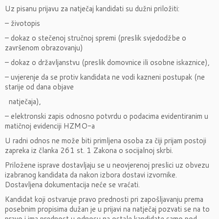
Uz pisanu prijavu za natječaj kandidati su dužni priložiti:
– životopis
– dokaz o stečenoj stručnoj spremi (preslik svjedodžbe o
završenom obrazovanju)
– dokaz o državljanstvu (preslik domovnice ili osobne iskaznice),
– uvjerenje da se protiv kandidata ne vodi kazneni postupak (ne
starije od dana objave
natječaja),
– elektronski zapis odnosno potvrdu o podacima evidentiranim u
matičnoj evidenciji HZMO-a
U radni odnos ne može biti primljena osoba za čiji prijam postoji
zapreka iz članka 261 st. 1 Zakona o socijalnoj skrbi.
Priložene isprave dostavljaju se u neovjerenoj preslici uz obvezu
izabranog kandidata da nakon izbora dostavi izvornike.
Dostavljena dokumentacija neće se vraćati.
Kandidat koji ostvaruje pravo prednosti pri zapošljavanju prema
posebnim propisima dužan je u prijavi na natječaj pozvati se na to
pravo i ima prednost u odnosu na ostale kandidate samo pod