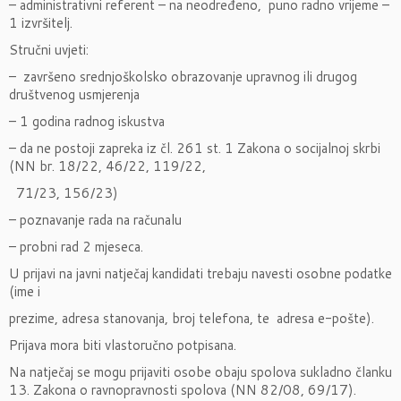
– administrativni referent – na neodređeno, puno radno vrijeme –
1 izvršitelj.
Stručni uvjeti:
– završeno srednjoškolsko obrazovanje upravnog ili drugog
društvenog usmjerenja
– 1 godina radnog iskustva
– da ne postoji zapreka iz čl. 261 st. 1 Zakona o socijalnoj skrbi
(NN br. 18/22, 46/22, 119/22,
71/23, 156/23)
– poznavanje rada na računalu
– probni rad 2 mjeseca.
U prijavi na javni natječaj kandidati trebaju navesti osobne podatke
(ime i
prezime, adresa stanovanja, broj telefona, te adresa e-pošte).
Prijava mora biti vlastoručno potpisana.
Na natječaj se mogu prijaviti osobe obaju spolova sukladno članku
13. Zakona o ravnopravnosti spolova (NN 82/08, 69/17).