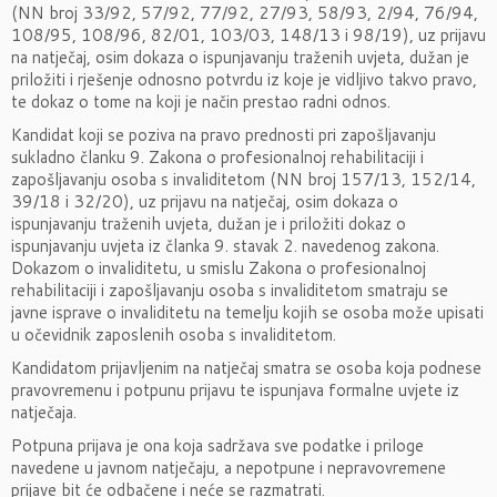
(NN broj 33/92, 57/92, 77/92, 27/93, 58/93, 2/94, 76/94,
108/95, 108/96, 82/01, 103/03, 148/13 i 98/19), uz prijavu
na natječaj, osim dokaza o ispunjavanju traženih uvjeta, dužan je
priložiti i rješenje odnosno potvrdu iz koje je vidljivo takvo pravo,
te dokaz o tome na koji je način prestao radni odnos.
Kandidat koji se poziva na pravo prednosti pri zapošljavanju
sukladno članku 9. Zakona o profesionalnoj rehabilitaciji i
zapošljavanju osoba s invaliditetom (NN broj 157/13, 152/14,
39/18 i 32/20), uz prijavu na natječaj, osim dokaza o
ispunjavanju traženih uvjeta, dužan je i priložiti dokaz o
ispunjavanju uvjeta iz članka 9. stavak 2. navedenog zakona.
Dokazom o invaliditetu, u smislu Zakona o profesionalnoj
rehabilitaciji i zapošljavanju osoba s invaliditetom smatraju se
javne isprave o invaliditetu na temelju kojih se osoba može upisati
u očevidnik zaposlenih osoba s invaliditetom.
Kandidatom prijavljenim na natječaj smatra se osoba koja podnese
pravovremenu i potpunu prijavu te ispunjava formalne uvjete iz
natječaja.
Potpuna prijava je ona koja sadržava sve podatke i priloge
navedene u javnom natječaju, a nepotpune i nepravovremene
prijave bit će odbačene i neće se razmatrati.