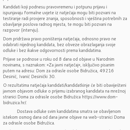
Kandidati koji podnesu pravovremenu i potpunu prijavu i
ispunjavaju formalne uvjete iz natječaja mogu biti pozvani na
testiranje radi provjere znanja, sposobnosti i vještina potrebnih za
obavljanje poslova radnog mjesta, te mogu biti pozvani na
razgovor (intervju).
Dom pridržava pravo poništenja natječaja, odnosno pravo ne
odabrati nijednog kandidata, bez obveze obrazlaganja svoje
odluke i bez ikakve odgovornosti prema kandidatima.
Prijave se podnose u roku od 8 dana od objave u Narodnim
novinama, s naznakom: »Za javni natječaj«, isključivo pisanim
putem na adresu: Dom za odrasle osobe Bidružica, 49216
Desinić, Ivanić Desinićki 30.
O rezultatima natječaja kandidati/kandidatkinje će biti obaviješteni
javnom objavom odluke o prijemu izabranog kandidata na mrežnoj
stranici Doma za odrasle osobe Bidružica https://www.dom-
bidruzica.hr/.
Dostava odluke svim kandidatima smatra se obavljenom
istekom osmog dana od dana javne objave na web-stranici Doma
za odrasle osobe Bidružica.