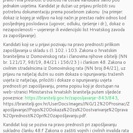
jednakim uvjetima. Kandidat je dužan uz prijavu priložiti svu
potrebnu dokumentaciju prema posebnom zakonu (na primjer:
dokaz iz kojeg je vidljivo na koji način je prestao radni odnos kod
posljednjeg poslodavca (ugovor, odluku, rješenje i dr.), dokaz o
nezaposlenosti – uvjerenje ili evidencijski list Hrvatskog zavoda
za zapošljavanje).
Kandidati koji se u prijavi pozivaju na pravo prednosti prilikom
zapošljavanja u skladu s čl. 102. i 103. Zakona o hrvatskim
braniteljima iz Domovinskog rata i članovima njihove obitelji (NN
br. 121/17, 98/19, 84/21 i 156/23 ) i člankom 48. Zakona o
civilnim stradalnicima iz Domovinskog rata (NN broj 84/21), uz
prijavu na natječaj dužni su osim dokaza o ispunjavanju traženih
uvjeta iz natječaja, priložiti i dokaze o ispunjavanju uvjeta
prednosti pri zapošljavanju, prema popisu koji je dostupan na
web-stranici Ministarstva hrvatskih branitelja putem sljedeće
poveznice:
https://branitelji.gov.hr/zaposljavanje-843/843
,
https://branitelji.gov.hr/UserDocsImages//NG/12%20Prosinac/Z
apošljavanje//Popis%20Dokaza%20za%20ostvarivanje%20prava
%20prednosti%20pri%20zapošljavanju.pdf.
Kandidat koji se poziva na pravo prednosti pri zapošljavanju
sukladno članku 48.f Zakona o zaštiti vojnih i civilnih invalida rata