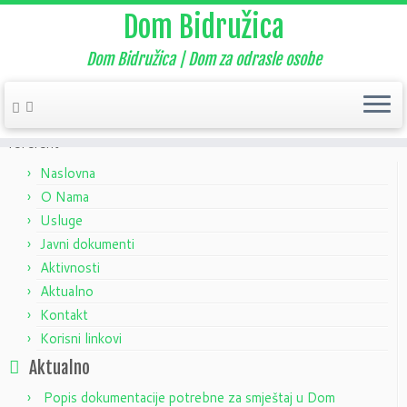
Dom Bidružica
Dom Bidružica | Dom za odrasle osobe
Home
»
Aktualno
»
Nekategorizirano
»
Natječaj – administrativni
referent
Naslovna
O Nama
Usluge
Javni dokumenti
Aktivnosti
Aktualno
Kontakt
Korisni linkovi
Aktualno
Popis dokumentacije potrebne za smještaj u Dom