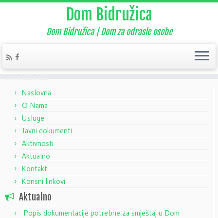
Dom Bidružica
Dom Bidružica | Dom za odrasle osobe
Home
»
Aktualno
»
Nekategorizirano
»
Upravno vijeće – izvješće
28.02.2022.
Naslovna
O Nama
Usluge
Javni dokumenti
Aktivnosti
Aktualno
Kontakt
Korisni linkovi
Aktualno
Popis dokumentacije potrebne za smještaj u Dom