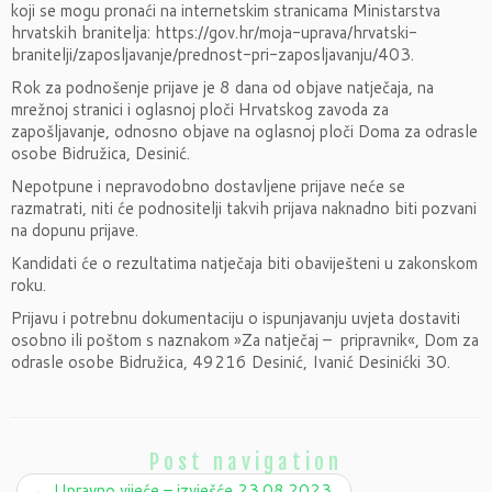
koji se mogu pronaći na internetskim stranicama Ministarstva
hrvatskih branitelja: https://gov.hr/moja-uprava/hrvatski-
branitelji/zaposljavanje/prednost-pri-zaposljavanju/403.
Rok za podnošenje prijave je 8 dana od objave natječaja, na
mrežnoj stranici i oglasnoj ploči Hrvatskog zavoda za
zapošljavanje, odnosno objave na oglasnoj ploči Doma za odrasle
osobe Bidružica, Desinić.
Nepotpune i nepravodobno dostavljene prijave neće se
razmatrati, niti će podnositelji takvih prijava naknadno biti pozvani
na dopunu prijave.
Kandidati će o rezultatima natječaja biti obaviješteni u zakonskom
roku.
Prijavu i potrebnu dokumentaciju o ispunjavanju uvjeta dostaviti
osobno ili poštom s naznakom »Za natječaj – pripravnik«, Dom za
odrasle osobe Bidružica, 49216 Desinić, Ivanić Desinićki 30.
Post navigation
←
Upravno vijeće – izvješće 23.08.2023.