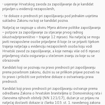
• uvjerenje Hrvatskog zavoda za zapošljavanje da je kandidat
prijavljen u evidenciji nezaposlenih,
• te dokaze o prednosti pri zapošljavanju pod jednakim uvjetima
sukladno Zakonu na koji se kandidat poziva.
Natječaj se raspisuje u okviru Mjera aktivne politike zapošljavanja
– potpore za zapošljavanje za stjecanje prvog radnog
iskustva/pripravništvo – trajanje 12 mjeseci. Na natječaj se mogu
javiti nezaposlene osobe prijavljene ili koje će se prijaviti tijekom
trajanja natječaja u evidenciju nezaposlenih osoba koju vodi
Hrvatski zavod za zapošljavanje, a koje nemaju više od 6 mjeseci
prijavljenog staža osiguranja u stečenom zvanju za koje su se
obrazovale
Kandidati koji se pozivaju na pravo prednosti pri zapošljavanju
prema posebnom zakonu, dužni su se prilikom prijave pozvati na
to pravo i priložiti sve potrebne dokaze o ostvarivanju prava
prednosti.
Kandidat koji pravo prednosti pri zapošljavanju ostvaruje prema
odredbama Zakona o hrvatskim braniteljima iz Domovinskog rata i
članovima njihovih obitelji (NN 121/17), dužan je uz prijavu na
natječaj dostaviti dokaze iz članka 103. st. 1. navedenog zakona