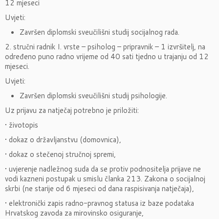
12 mjeseci
Uvjeti:
Završen diplomski sveučilišni studij socijalnog rada.
2. stručni radnik I. vrste – psiholog – pripravnik – 1 izvršitelj, na
određeno puno radno vrijeme od 40 sati tjedno u trajanju od 12
mjeseci.
Uvjeti:
Završen diplomski sveučilišni studij psihologije.
Uz prijavu za natječaj potrebno je priložiti:
• životopis
• dokaz o državljanstvu (domovnica),
• dokaz o stečenoj stručnoj spremi,
• uvjerenje nadležnog suda da se protiv podnositelja prijave ne
vodi kazneni postupak u smislu članka 213. Zakona o socijalnoj
skrbi (ne starije od 6 mjeseci od dana raspisivanja natječaja),
• elektronički zapis radno-pravnog statusa iz baze podataka
Hrvatskog zavoda za mirovinsko osiguranje,